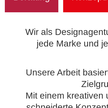
Positionierung.
Sie teilen uns
Ihre
Wir analysiere
Wir als Designagent
jede Marke und j
Unsere Arbeit basiert
Zielgr
Mit einem kreativen
schnei­derte Konzept