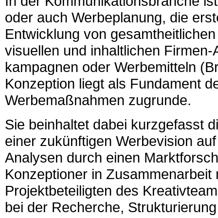
In der Kommunikations­branche ist 
oder auch Werbe­planung, die erst
Entwick­lung von gesamt­heit­lichen
visuellen und inhalt­lichen Firmen-
kampagnen oder Werbe­mitteln (Br
Konzeption liegt als Fundament d
Werbe­maßnahmen zugrunde.
Sie beinhaltet dabei kurzgefasst d
einer zukünftigen Werbe­vision au
Analysen durch einen Marktforsch
Konzeptioner in Zusam­men­arbeit
Projektbeteiligten des Kreativtea
bei der Recherche, Struktu­rie­ru