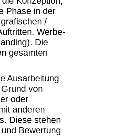
die Kon­zep­tion,
e Phase in der
 grafischen /
Auftritten, Werbe­
anding). Die
en gesam­ten
ie Ausarbeitung
f Grund von
er oder
 mit anderen
ms. Diese stehen
ng und Bewertung