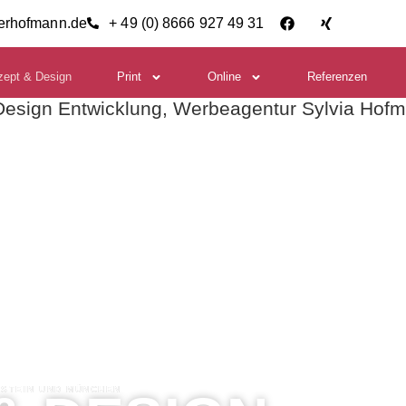
ierhofmann.de
+ 49 (0) 8666 927 49 31
zept & Design
Print
Online
Referenzen
STEIN UND MÜNCHEN