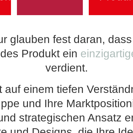
unterstüt
der Stange. Wir
und
ist niemals von
n
Wir berat
Unser Design
ur glauben fest daran, das
edes Produkt ein
einzigarti
verdient.
 auf einem tiefen Verständni
uppe und Ihre Markt­position
 und strategischen Ansatz e
e und Designs, die Ihre Iden