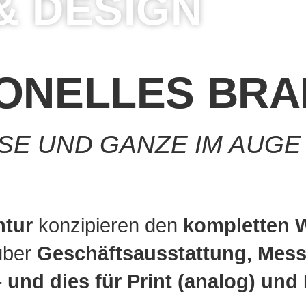
& DESIGN
IONELLES BRA
E UND GANZE IM AUGE
ntur
konzipieren den
kompletten W
ber
Geschäfts­ausstattung, Messe
 und dies für
Print (analog) und D