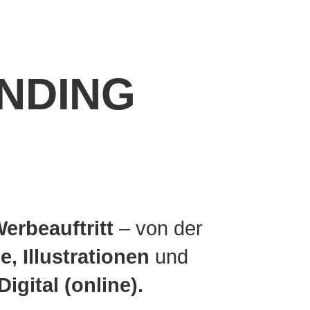
NDING
erbeauftritt
– von der
, Illustrationen
und
igital (online).