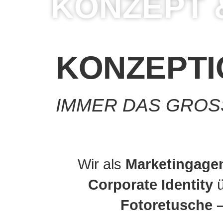
KONZEPT 
KONZEP­T
IMMER DAS GROSS
Wir als
Marketingage
Corporate Identity
ü
Fotoretusche –