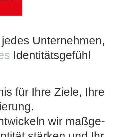
zen
en
s jedes Unternehmen,
ges
Identitätsgefühl
s für Ihre Ziele, Ihre
ierung.
ntwickeln wir maßge­
tität stärken und Ihr