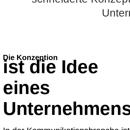
Unter
Die Konzeption
ist die Idee
eines
Unter­nehmens