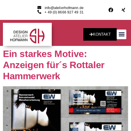
info@atelierhofmann.de
+ 49 (0) 8666 927 49 31
KONTAKT
Konzept & Desig
Ein starkes Motive:
Anzeigen für´s Rottaler
Hammerwerk