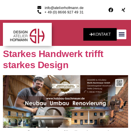
info@atelierhofmann.de
+ 49 (0) 8666 927 49 31
KONTAKT
Konzept & Desig
Starkes Handwerk trifft
starkes Design