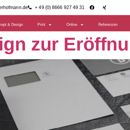
ierhofmann.de
+ 49 (0) 8666 927 49 31
zept & Design
Print
Online
Referenzen
ign zur Eröffn