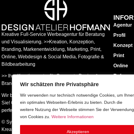
INFO
Agentur
Kreative Full-Service Werbeagentur für Beratung
Profil
und Visualisierung. >>Kreation, Konzeption,
Konzept
Branding, Markenentwicklung, Marketing, Print,
Print
Online, Web­design & Social Media, Fotografie &
Bildbear­bei­tung
Online
>> Ihre Kreativagentur für Corporate Design &
Referen
Branding Entwicklung – ganz in Ihrer Nähe.
Wir schätzen Ihre Privatsphäre
KONTAK
Impress
Wir beraten Sie umfassend – und freuen uns auf
Wir verwenden nur technisch notwendige Cookies, um Ihne
ein optimales Webseiten-Erlebnis zu bieten. Durch die
Sie! Gemeinsam finden wird die Werbung, die
Datensch
weitere Nutzung der Webseite stimmen Sie der Verwendung
perfekt zu Ihnen passt.
AGBs
von Cookies zu.
Weitere Informationen
© Sylvia Hofmann DESIGN.ATELIER.HOFMANN
Kreative Werbeagentur Surberg bei Traunstein –
Akzeptieren