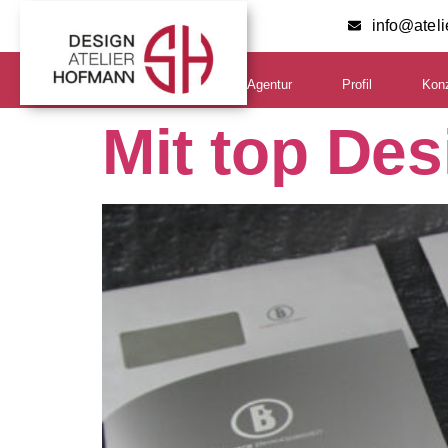
info@atel
Agentur
Profil
Kon
Mit top Des