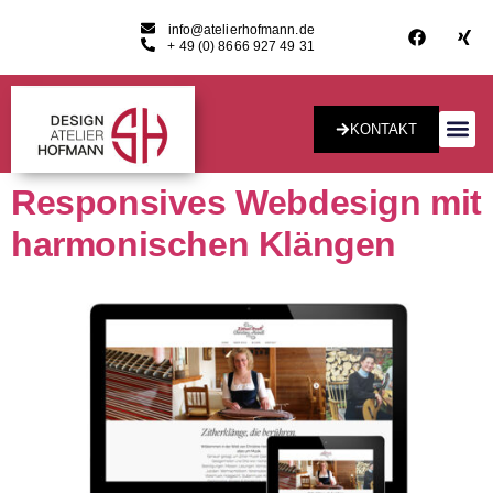
info@atelierhofmann.de
+ 49 (0) 8666 927 49 31
KONTAKT
Konzept & Desig
Responsives Webdesign mit
harmonischen Klängen