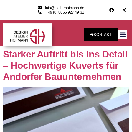
info@atelierhofmann.de
+ 49 (0) 8666 927 49 31
KONTAKT
Konzept & Desig
Starker Auftritt bis ins Detail
– Hochwertige Kuverts für
Andorfer Bauunternehmen