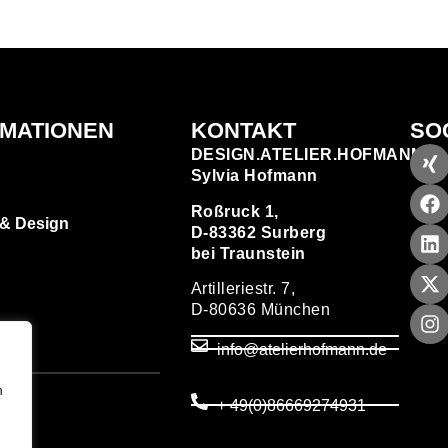
RMATIONEN
KONTAKT
SO
DESIGN.ATELIER.HOFMANN
Sylvia Hofmann
Roßruck 1,
 & Design
D-83362 Surberg
bei Traunstein
Artilleriestr. 7,
D-80636 München
zen
info@atelierhofmann.de
T
um
n
+ 49(0)86669274931
utz