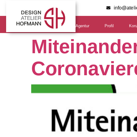
info@atel
Agentur
Profil
Kon
Miteinande
Coronavier