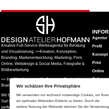
INFO
Agentur
Kreative Full-Service Werbeagentur für Beratung
Profil
und Visualisierung. >>Kreation, Konzeption,
Konzept
Branding, Markenentwicklung, Marketing, Print,
Print
Online, Web­design & Social Media, Fotografie &
Bildbear­bei­tung
Online
>> Ihre Kreativagentur für Corporate Design &
Referen
Branding Entwicklung – ganz in Ihrer Nähe.
Wir schätzen Ihre Privatsphäre
KONTAK
Impress
Wir beraten Sie umfassend – und freuen uns auf
Wir verwenden nur technisch notwendige Cookies, um Ihne
ein optimales Webseiten-Erlebnis zu bieten. Durch die
Sie! Gemeinsam finden wird die Werbung, die
Datensch
weitere Nutzung der Webseite stimmen Sie der Verwendung
perfekt zu Ihnen passt.