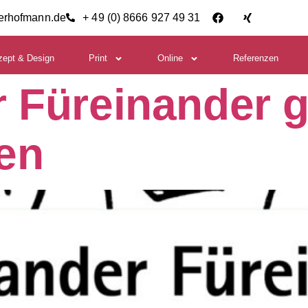
ierhofmann.de
+ 49 (0) 8666 927 49 31
zept & Design
Print
Online
Referenzen
r Füreinander 
en