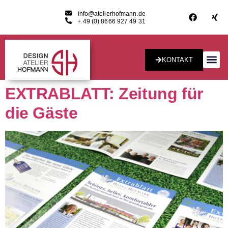
info@atelierhofmann.de
+ 49 (0) 8666 927 49 31
KONTAKT
Konzept & Desig
EXTRABLATT: Zeitung für
die Gäste