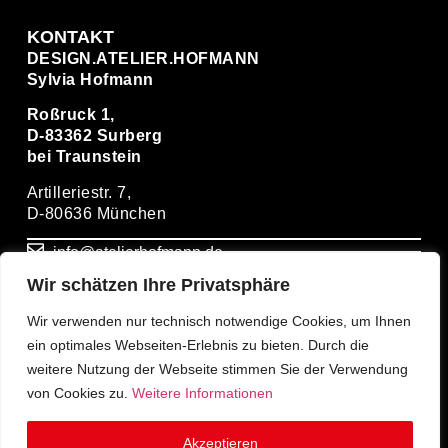
KONTAKT
DESIGN.ATELIER.HOFMANN
Sylvia Hofmann
Roßruck 1,
D-83362 Surberg
bei Traunstein
Artilleriestr. 7,
D-80636 München
info@atelierhofmann.de
Wir schätzen Ihre Privatsphäre
+ 49(0)86669274931
Wir verwenden nur technisch notwendige Cookies, um Ihnen
ein optimales Webseiten-Erlebnis zu bieten. Durch die
+ 49(0)1714939399
weitere Nutzung der Webseite stimmen Sie der Verwendung
von Cookies zu.
Weitere Informationen
Akzeptieren