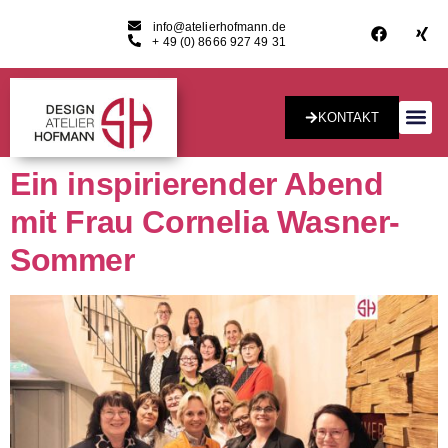
info@atelierhofmann.de
+ 49 (0) 8666 927 49 31
KONTAKT
Konzept & Desig
Ein inspirierender Abend
mit Frau Cornelia Wasner-
Sommer