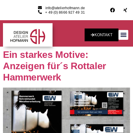
info@atelierhofmann.de
+ 49 (0) 8666 927 49 31
KONTAKT
Konzept & Desig
Ein starkes Motive:
Anzeigen für´s Rottaler
Hammerwerk