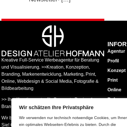
INFO
Agentur
Kreative Full-Service Werbeagentur für Beratung
Profil
und Visualisierung. >>Kreation, Konzeption,
Konzept
Branding, Markenentwicklung, Marketing, Print,
Print
Online, Web­design & Social Media, Fotografie &
Bildbear­bei­tung
Online
>> Ihre Kreativagentur für Corporate Design &
Referen
Branding Entwicklung – ganz in Ihrer Nähe.
Wir schätzen Ihre Privatsphäre
KONTAK
Impress
Wir beraten Sie umfassend – und freuen uns auf
Wir verwenden nur technisch notwendige Cookies, um Ihne
ein optimales Webseiten-Erlebnis zu bieten. Durch die
Sie! Gemeinsam finden wird die Werbung, die
Datensch