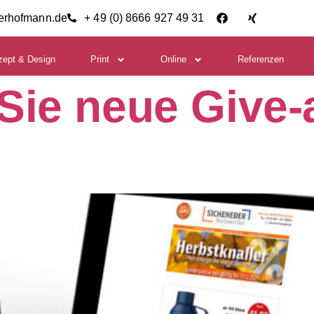
ierhofmann.de
+ 49 (0) 8666 927 49 31
zept & Design
Print
Online
Referenzen
Sie neue Give