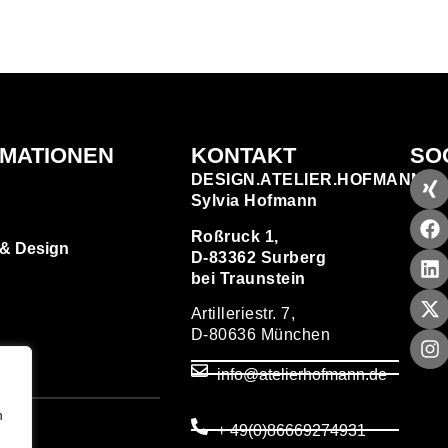
RMATIONEN
KONTAKT
SO
DESIGN.ATELIER.HOFMANN
Sylvia Hofmann
Roßruck 1,
 & Design
D-83362 Surberg
bei Traunstein
Artilleriestr. 7,
D-80636 München
zen
info@atelierhofmann.de
T
um
n
+ 49(0)86669274931
utz