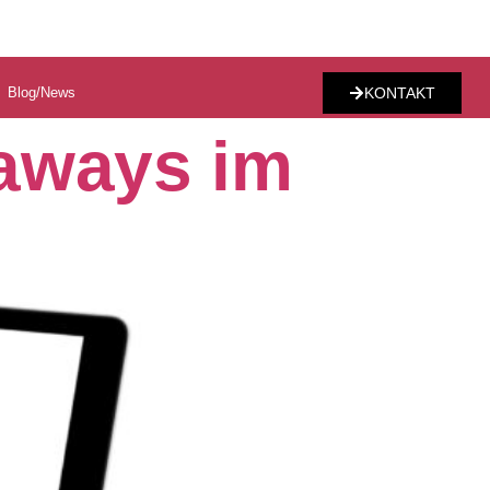
Blog/News
KONTAKT
-aways im