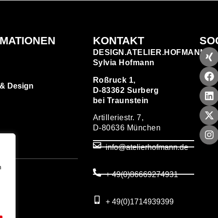
RMATIONEN
KONTAKT
SO
DESIGN.ATELIER.HOFMANN
Sylvia Hofmann
Roßruck 1,
 & Design
D-83362 Surberg
bei Traunstein
Artilleriestr. 7,
D-80636 München
zen
info@atelierhofmann.de
T
um
n
+ 49(0)86669274931
utz
+ 49(0)1714939399