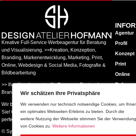
INFO
Agentur
Kreative Full-Service Werbeagentur für Beratung
Profil
und Visualisierung. >>Kreation, Konzeption,
Konzept
Branding, Markenentwicklung, Marketing, Print,
Print
Online, Web­design & Social Media, Fotografie &
Bildbear­bei­tung
Online
>> Ihre Kreativagentur für Corporate Design &
Referen
Branding Entwicklung – ganz in Ihrer Nähe.
Wir schätzen Ihre Privatsphäre
KONTAK
Impress
Wir beraten Sie umfassend – und freuen uns auf
Wir verwenden nur technisch notwendige Cookies, um Ihne
ein optimales Webseiten-Erlebnis zu bieten. Durch die
Sie! Gemeinsam finden wird die Werbung, die
Datensch
weitere Nutzung der Webseite stimmen Sie der Verwendung
perfekt zu Ihnen passt.
AGBs
von Cookies zu.
Weitere Informationen
© Sylvia Hofmann DESIGN.ATELIER.HOFMANN