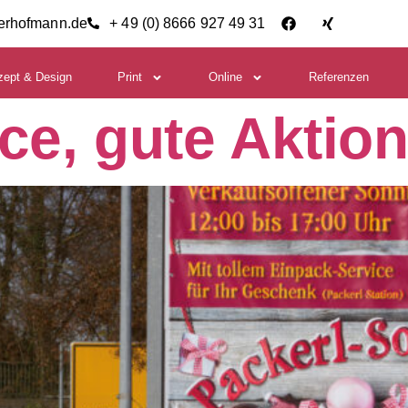
ierhofmann.de
+ 49 (0) 8666 927 49 31
zept & Design
Print
Online
Referenzen
ce, gute Aktio