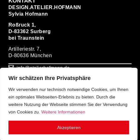
KONTAKT
DESIGN.ATELIER.HOFMANN
Sylvia Hofmann
Roßruck 1,
D-83362 Surberg
bei Traunstein
Artilleriestr. 7,
D-80636 München
info@atelierhofmann.de
Wir schätzen Ihre Privatsphäre
+ 49(0)86669274931
Wir verwenden nur technisch notwendige Cookies, um Ihnen
ein optimales Webseiten-Erlebnis zu bieten. Durch die
+ 49(0)1714939399
weitere Nutzung der Webseite stimmen Sie der Verwendung
von Cookies zu.
Weitere Informationen
Akzeptieren