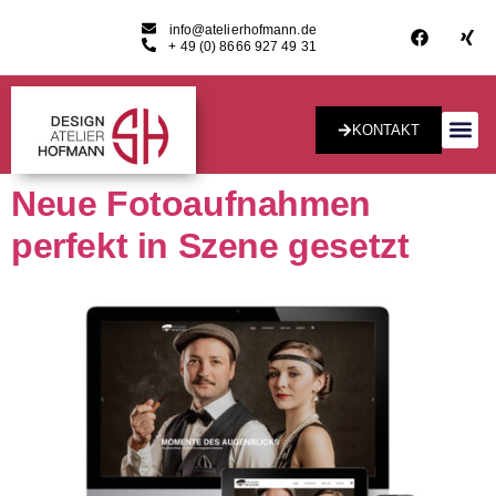
info@atelierhofmann.de
+ 49 (0) 8666 927 49 31
KONTAKT
Konzept & Desig
Neue Fotoaufnahmen
perfekt in Szene gesetzt