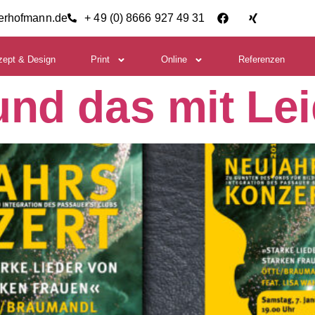
ierhofmann.de
+ 49 (0) 8666 927 49 31
zept & Design
Print
Online
Referenzen
und das mit Le