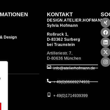
RMATIONEN
KONTAKT
SO
DESIGN.ATELIER.HOFMANN
Sylvia Hofmann
Roßruck 1,
 & Design
D-83362 Surberg
bei Traunstein
Artilleriestr. 7,
D-80636 München
zen
info@atelierhofmann.de
T
um
n
+ 49(0)86669274931
utz
+ 49(0)1714939399