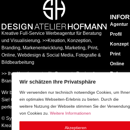
INFO
Agentur
Kreative Full-Service Werbeagentur für Beratung
Profil
und Visualisierung. >>Kreation, Konzeption,
Konzept
Branding, Markenentwicklung, Marketing, Print,
Print
Online, Web­design & Social Media, Fotografie &
Bildbear­bei­tung
Online
>> Ihre Kreativagentur für Corporate Design &
Referen
Branding Entwicklung – ganz in Ihrer Nähe.
Wir schätzen Ihre Privatsphäre
KONTAK
Impress
Wir beraten Sie umfassend – und freuen uns auf
Wir verwenden nur technisch notwendige Cookies, um Ihne
ein optimales Webseiten-Erlebnis zu bieten. Durch die
Sie! Gemeinsam finden wird die Werbung, die
Datensch
weitere Nutzung der Webseite stimmen Sie der Verwendung
perfekt zu Ihnen passt.
AGBs
von Cookies zu.
Weitere Informationen
© Sylvia Hofmann DESIGN.ATELIER.HOFMANN
Kreative Werbeagentur Surberg bei Traunstein –
Akzeptieren