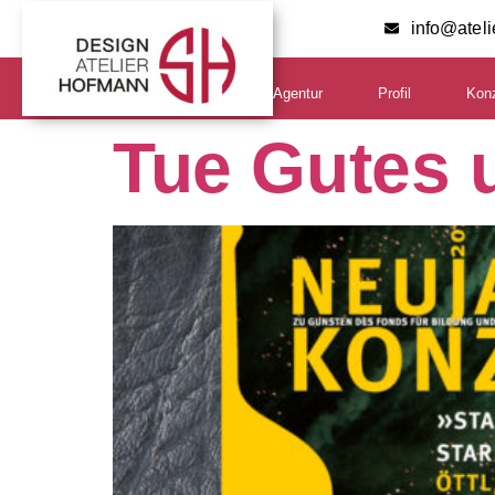
info@atel
Agentur
Profil
Kon
Tue Gutes 