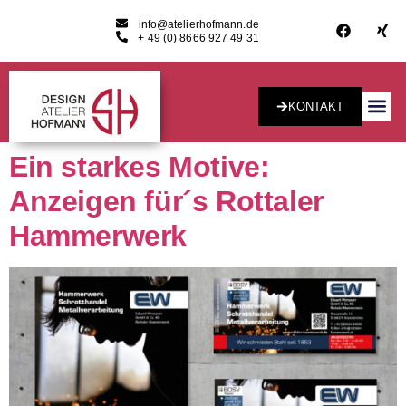
info@atelierhofmann.de
+ 49 (0) 8666 927 49 31
KONTAKT
Konzept & Desig
Ein starkes Motive:
Anzeigen für´s Rottaler
Hammerwerk