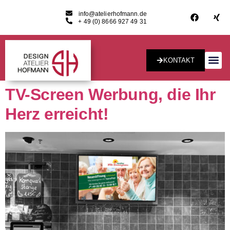
info@atelierhofmann.de
+ 49 (0) 8666 927 49 31
KONTAKT
Konzept & Desig
TV-Screen Werbung, die Ihr
Herz erreicht!