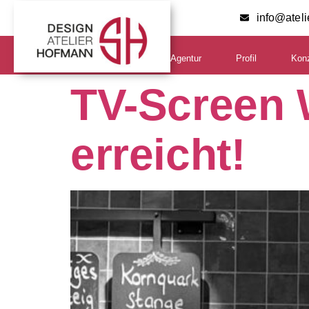
info@atel
Agentur
Profil
Kon
TV-Screen 
erreicht!