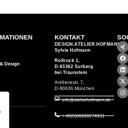
RMATIONEN
KONTAKT
SO
DESIGN.ATELIER.HOFMANN
Sylvia Hofmann
Roßruck 1,
 & Design
D-83362 Surberg
bei Traunstein
Artilleriestr. 7,
D-80636 München
zen
info@atelierhofmann.de
T
um
n
+ 49(0)86669274931
utz