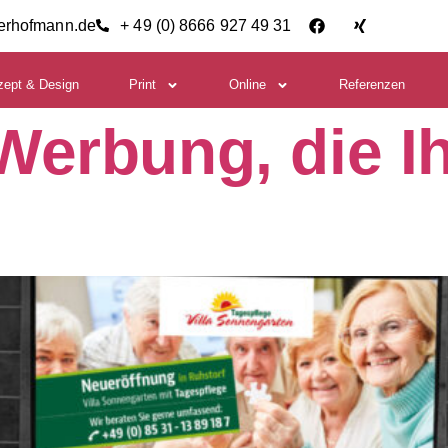
ierhofmann.de
+ 49 (0) 8666 927 49 31
zept & Design
Print
Online
Referenzen
Werbung, die Ih