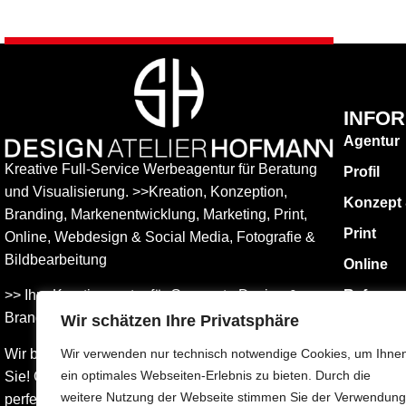
INFO
Agentur
Kreative Full-Service Werbeagentur für Beratung
Profil
und Visualisierung. >>Kreation, Konzeption,
Konzept
Branding, Markenentwicklung, Marketing, Print,
Print
Online, Web­design & Social Media, Fotografie &
Bildbear­bei­tung
Online
>> Ihre Kreativagentur für Corporate Design &
Referen
Branding Entwicklung – ganz in Ihrer Nähe.
Wir schätzen Ihre Privatsphäre
KONTAK
Impress
Wir beraten Sie umfassend – und freuen uns auf
Wir verwenden nur technisch notwendige Cookies, um Ihne
ein optimales Webseiten-Erlebnis zu bieten. Durch die
Sie! Gemeinsam finden wird die Werbung, die
Datensch
weitere Nutzung der Webseite stimmen Sie der Verwendung
perfekt zu Ihnen passt.