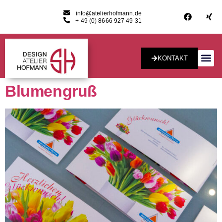
info@atelierhofmann.de
+ 49 (0) 8666 927 49 31
KONTAKT
Konzept & Desig
Blumengruß