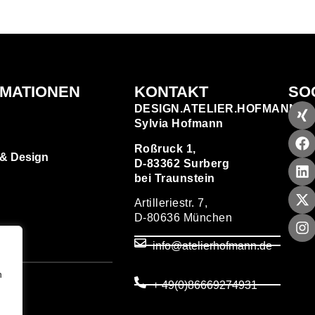
RMATIONEN
KONTAKT
SO
DESIGN.ATELIER.HOFMANN
Sylvia Hofmann
Roßruck 1,
 & Design
D-83362 Surberg
bei Traunstein
Artilleriestr. 7,
D-80636 München
zen
info@atelierhofmann.de
T
um
n
+ 49(0)86669274931
utz