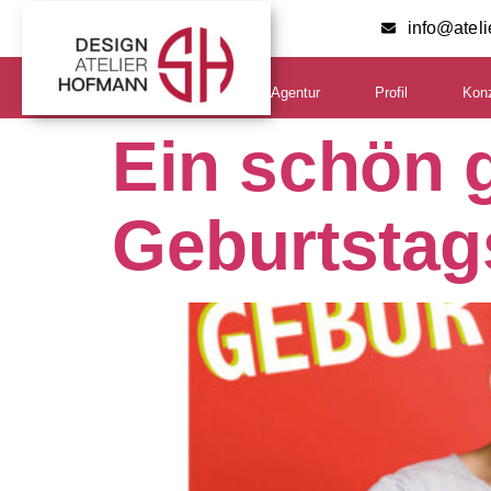
info@atel
Agentur
Profil
Kon
Ein schön g
Geburtsta