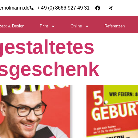
ierhofmann.de
+ 49 (0) 8666 927 49 31
zept & Design
Print
Online
Referenzen
estaltetes
gsgeschenk