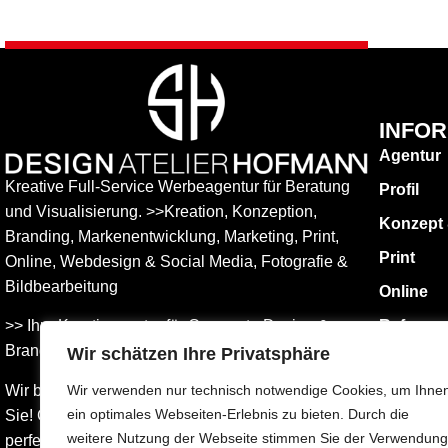
INFO
Agentur
Kreative Full-Service Werbeagentur für Beratung
Profil
und Visualisierung. >>Kreation, Konzeption,
Konzept
Branding, Markenentwicklung, Marketing, Print,
Print
Online, Web­design & Social Media, Fotografie &
Bildbear­bei­tung
Online
>> Ihre Kreativagentur für Corporate Design &
Referen
Branding Entwicklung – ganz in Ihrer Nähe.
Wir schätzen Ihre Privatsphäre
KONTAK
Impress
Wir beraten Sie umfassend – und freuen uns auf
Wir verwenden nur technisch notwendige Cookies, um Ihne
ein optimales Webseiten-Erlebnis zu bieten. Durch die
Sie! Gemeinsam finden wird die Werbung, die
Datensch
weitere Nutzung der Webseite stimmen Sie der Verwendung
perfekt zu Ihnen passt.