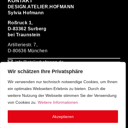
KONTAKT
DESIGN.ATELIER.HOFMANN
Sylvia Hofmann
Roßruck 1,
D-83362 Surberg
bei Traunstein
Artilleriestr. 7,
D-80636 München
info@atelierhofmann.de
Wir schätzen Ihre Privatsphäre
+ 49(0)86669274931
Wir verwenden nur technisch notwendige Cookies, um Ihnen
ein optimales Webseiten-Erlebnis zu bieten. Durch die
+ 49(0)1714939399
weitere Nutzung der Webseite stimmen Sie der Verwendung
von Cookies zu.
Weitere Informationen
Akzeptieren