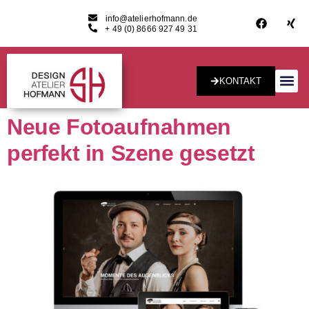
info@atelierhofmann.de
+ 49 (0) 8666 927 49 31
KONTAKT
Konzept & Desig
Neue Fotoaufnahmen
perfekt in Szene gesetzt