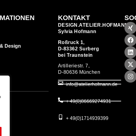
RMATIONEN
KONTAKT
SO
DESIGN.ATELIER.HOFMANN
Sylvia Hofmann
Roßruck 1,
 & Design
D-83362 Surberg
bei Traunstein
Artilleriestr. 7,
D-80636 München
zen
info@atelierhofmann.de
T
um
n
+ 49(0)86669274931
utz
+ 49(0)1714939399