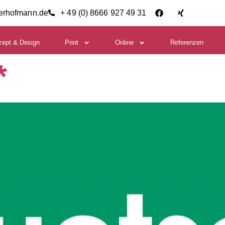
ierhofmann.de
+ 49 (0) 8666 927 49 31
zept & Design
Print
Online
Referenzen
*