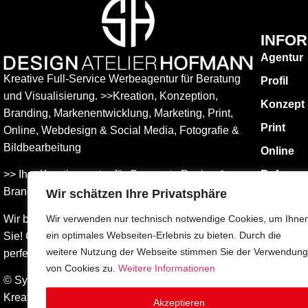
INFO
Agentur
Kreative Full-Service Werbeagentur für Beratung
Profil
und Visualisierung. >>Kreation, Konzeption,
Konzept
Branding, Markenentwicklung, Marketing, Print,
Print
Online, Web­design & Social Media, Fotografie &
Bildbear­bei­tung
Online
>> Ihre Kreativagentur für Corporate Design &
Referen
Branding Entwicklung – ganz in Ihrer Nähe.
Wir schätzen Ihre Privatsphäre
KONTAK
Impress
Wir beraten Sie umfassend – und freuen uns auf
Wir verwenden nur technisch notwendige Cookies, um Ihne
ein optimales Webseiten-Erlebnis zu bieten. Durch die
Sie! Gemeinsam finden wird die Werbung, die
Datensch
weitere Nutzung der Webseite stimmen Sie der Verwendung
perfekt zu Ihnen passt.
AGBs
von Cookies zu.
Weitere Informationen
© Sylvia Hofmann DESIGN.ATELIER.HOFMANN
Kreative Werbeagentur Surberg bei Traunstein –
Akzeptieren