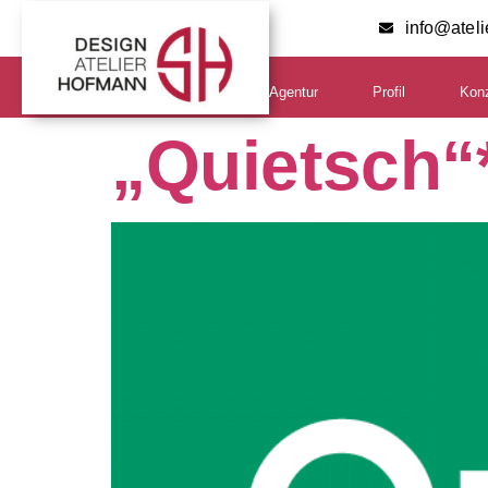
info@atel
Agentur
Profil
Kon
„Quietsch“