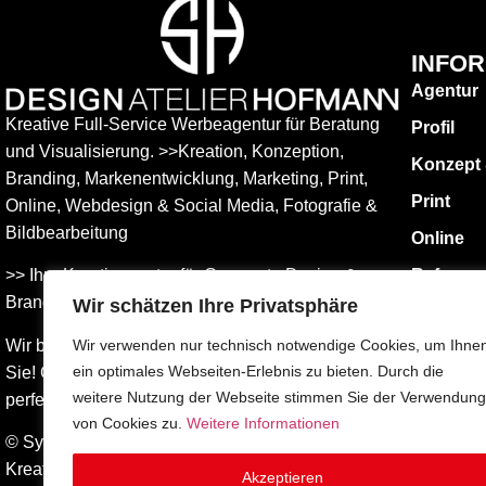
INFO
Agentur
Kreative Full-Service Werbeagentur für Beratung
Profil
und Visualisierung. >>Kreation, Konzeption,
Konzept
Branding, Markenentwicklung, Marketing, Print,
Print
Online, Web­design & Social Media, Fotografie &
Bildbear­bei­tung
Online
>> Ihre Kreativagentur für Corporate Design &
Referen
Branding Entwicklung – ganz in Ihrer Nähe.
Wir schätzen Ihre Privatsphäre
KONTAK
Impress
Wir beraten Sie umfassend – und freuen uns auf
Wir verwenden nur technisch notwendige Cookies, um Ihne
ein optimales Webseiten-Erlebnis zu bieten. Durch die
Sie! Gemeinsam finden wird die Werbung, die
Datensch
weitere Nutzung der Webseite stimmen Sie der Verwendung
perfekt zu Ihnen passt.
AGBs
von Cookies zu.
Weitere Informationen
© Sylvia Hofmann DESIGN.ATELIER.HOFMANN
Kreative Werbeagentur Surberg bei Traunstein –
Akzeptieren