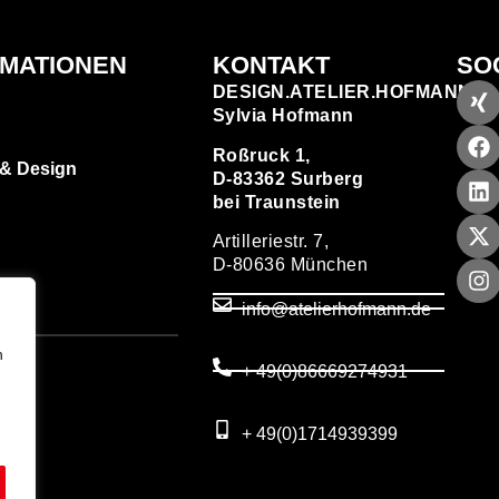
RMATIONEN
KONTAKT
SO
DESIGN.ATELIER.HOFMANN
Sylvia Hofmann
Roßruck 1,
 & Design
D-83362 Surberg
bei Traunstein
Artilleriestr. 7,
D-80636 München
zen
info@atelierhofmann.de
T
um
n
+ 49(0)86669274931
utz
+ 49(0)1714939399