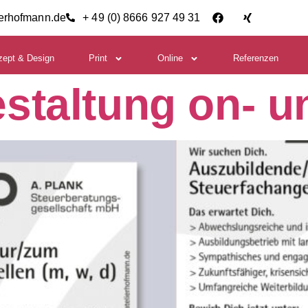
ierhofmann.de
+ 49 (0) 8666 927 49 31
zept & Design
Print
Online
Referenzen
taltung on- un