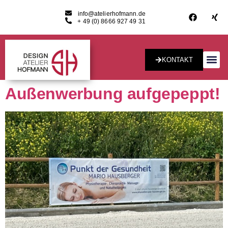
info@atelierhofmann.de
+ 49 (0) 8666 927 49 31
KONTAKT
Konzept & Desig
Außenwerbung aufgepeppt!