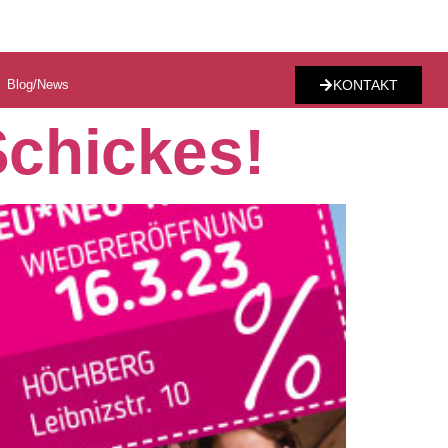
Blog/News
KONTAKT
chickes!