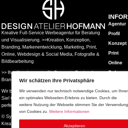
INFO
Agentur
Kreative Full-Service Werbeagentur für Beratung
Profil
und Visualisierung. >>Kreation, Konzeption,
Konzept
Branding, Markenentwicklung, Marketing, Print,
Print
Online, Web­design & Social Media, Fotografie &
Bildbear­bei­tung
Online
>> Ihre Kreativagentur für Corporate Design &
Referen
Branding Entwicklung – ganz in Ihrer Nähe.
Wir schätzen Ihre Privatsphäre
KONTAK
Impress
Wir beraten Sie umfassend – und freuen uns auf
Wir verwenden nur technisch notwendige Cookies, um Ihne
ein optimales Webseiten-Erlebnis zu bieten. Durch die
Sie! Gemeinsam finden wird die Werbung, die
Datensch
weitere Nutzung der Webseite stimmen Sie der Verwendung
perfekt zu Ihnen passt.
AGBs
von Cookies zu.
Weitere Informationen
© Sylvia Hofmann DESIGN.ATELIER.HOFMANN
Kreative Werbeagentur Surberg bei Traunstein –
Akzeptieren