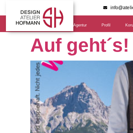
info@atel
Agentur
Profil
Kon
Auf geht´s