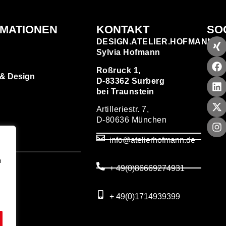
RMATIONEN
KONTAKT
SO
DESIGN.ATELIER.HOFMANN
Sylvia Hofmann
Roßruck 1,
 & Design
D-83362 Surberg
bei Traunstein
Artilleriestr. 7,
D-80636 München
zen
info@atelierhofmann.de
T
um
n
+ 49(0)86669274931
utz
+ 49(0)1714939399