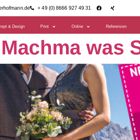
ierhofmann.de
+ 49 (0) 8666 927 49 31
zept & Design
Print
Online
Referenzen
! Machma was S