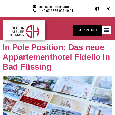
info@atelierhofmann.de
+ 49 (0) 8666 927 49 31
KONTAKT
Konzept & Desig
In Pole Position: Das neue
Appartementhotel Fidelio in
Bad Füssing