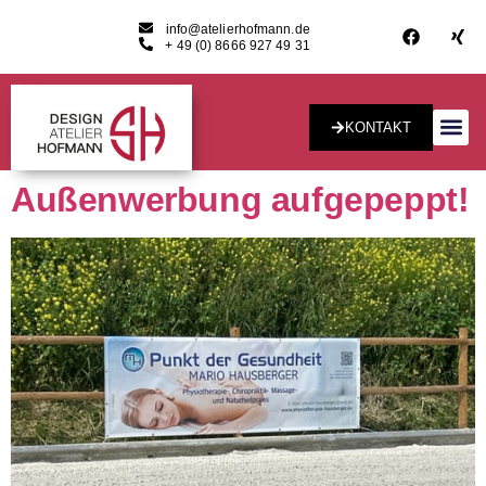
info@atelierhofmann.de
+ 49 (0) 8666 927 49 31
KONTAKT
Konzept & Desig
Außenwerbung aufgepeppt!