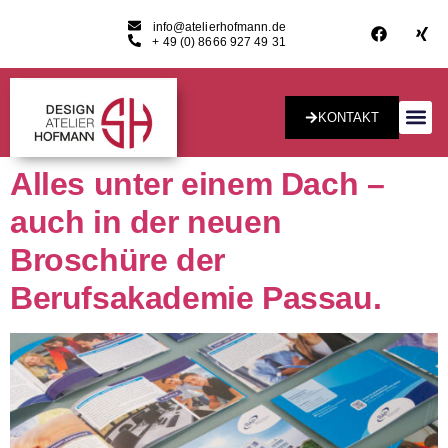
info@atelierhofmann.de
+ 49 (0) 8666 927 49 31
KONTAKT
Konzept & Desig
Alles unter einem Dach –
auch in der neuen
Broschüre der
Berufsakademie Passau.