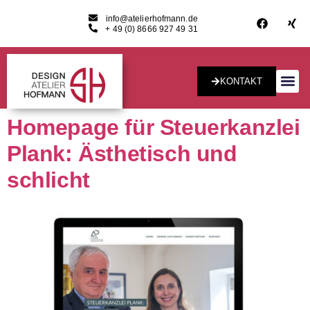
info@atelierhofmann.de
+ 49 (0) 8666 927 49 31
KONTAKT
Konzept & Desig
Homepage für Steuerkanzlei
Plank: Ästhetisch und
schlicht