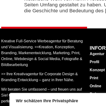
Seiten Umfang gestaltet zu haben. U
die Geschichte und Bedeutung des 
Kreative Full-Service Werbeagentur für Beratung
und Visualisierung. >>Kreation, Konzeption,
INFO
Branding, Markenentwicklung, Marketing, Print,
Agentur
Online, Web­design & Social Media, Fotografie &
Profil
Bildbear­bei­tung
Konzept
>> Ihre Kreativagentur für Corporate Design &
Print
Branding Entwicklung – ganz in Ihrer Nähe.
Online
Wir beraten Sie umfassend – und freuen uns auf
Referen
Sie! Gemeinsam finden wird die Werbung, die
Wir schätzen Ihre Privatsphäre
perfekt zu Ihnen passt.
KONTAK