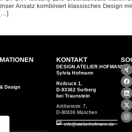
nser Ansatz kombiniert klassisches Design mit 
[…]
RMATIONEN
KONTAKT
SO
DESIGN.ATELIER.HOFMANN
Sylvia Hofmann
Roßruck 1,
 & Design
D-83362 Surberg
bei Traunstein
Artilleriestr. 7,
D-80636 München
zen
info@atelierhofmann.de
T