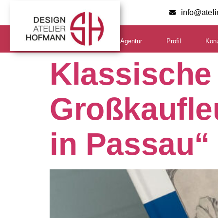
info@atel
Agentur
Profil
Kon
Klassische
Großkaufleu
in Passau“