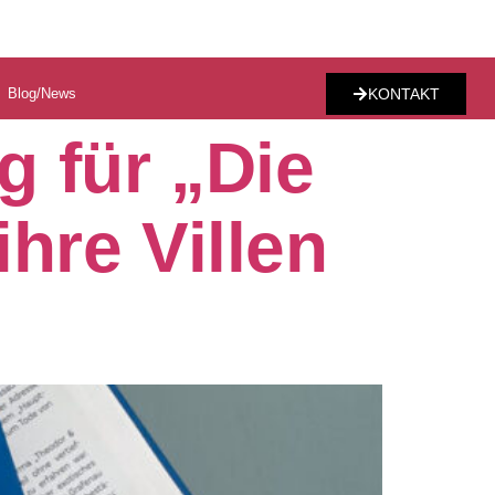
Blog/News
KONTAKT
 für „Die
hre Villen