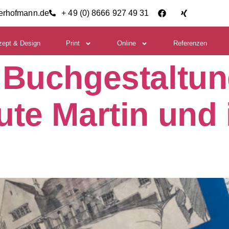
ierhofmann.de
+ 49 (0) 8666 927 49 31
zept & Design
Print
Online
Referenzen
 Buchgestaltung
te Martin und i