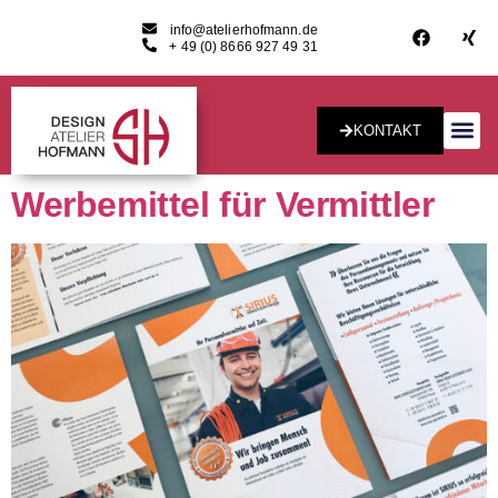
info@atelierhofmann.de
+ 49 (0) 8666 927 49 31
KONTAKT
Konzept & Desig
Werbemittel für Vermittler