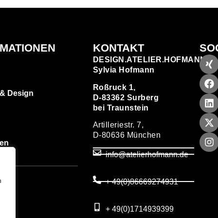
RMATIONEN
KONTAKT
SO
DESIGN.ATELIER.HOFMANN
Sylvia Hofmann
Roßruck 1,
 & Design
D-83362 Surberg
bei Traunstein
Artilleriestr. 7,
D-80636 München
zen
info@atelierhofmann.de
T
um
n
+ 49(0)86669274931
utz
+ 49(0)1714939399