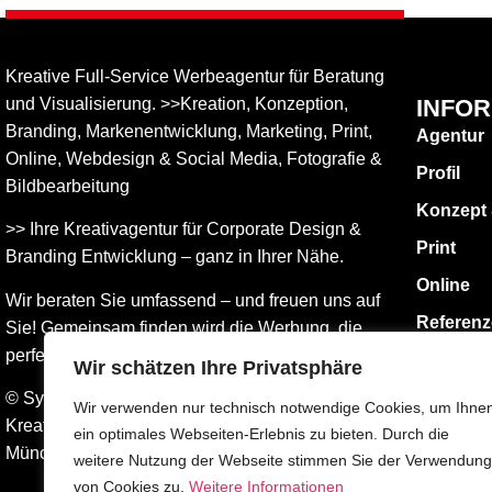
Kreative Full-Service Werbeagentur für Beratung
und Visualisierung. >>Kreation, Konzeption,
INFO
Branding, Markenentwicklung, Marketing, Print,
Agentur
Online, Web­design & Social Media, Fotografie &
Profil
Bildbear­bei­tung
Konzept
>> Ihre Kreativagentur für Corporate Design &
Print
Branding Entwicklung – ganz in Ihrer Nähe.
Online
Wir beraten Sie umfassend – und freuen uns auf
Referen
Sie! Gemeinsam finden wird die Werbung, die
perfekt zu Ihnen passt.
KONTAK
Wir schätzen Ihre Privatsphäre
Impress
© Sylvia Hofmann DESIGN.ATELIER.HOFMANN
Wir verwenden nur technisch notwendige Cookies, um Ihne
Kreative Werbeagentur Surberg bei Traunstein –
Datensch
ein optimales Webseiten-Erlebnis zu bieten. Durch die
München – Grafik & Design – 2026
weitere Nutzung der Webseite stimmen Sie der Verwendung
AGBs
von Cookies zu.
Weitere Informationen