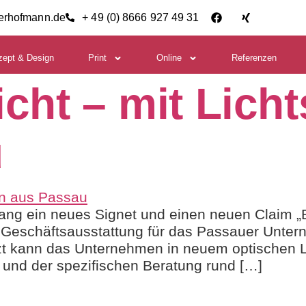
ierhofmann.de
+ 49 (0) 8666 927 49 31
zept & Design
Print
Online
Referenzen
icht – mit Lich
u
ng ein neues Signet und einen neuen Claim „E
er Geschäftsausstattung für das Passauer Un
t kann das Unternehmen in neuem optischen Li
 und der spezifischen Beratung rund […]