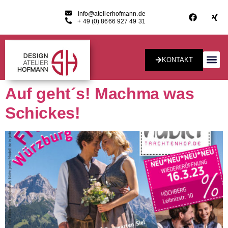
info@atelierhofmann.de
+ 49 (0) 8666 927 49 31
KONTAKT
Konzept & Desig
Auf geht´s! Machma was
Schickes!