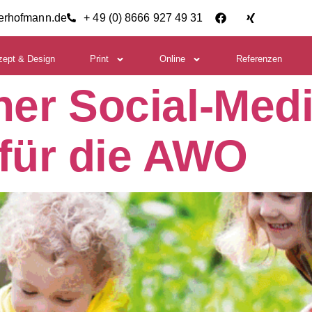
ierhofmann.de
+ 49 (0) 8666 927 49 31
zept & Design
Print
Online
Referenzen
ner Social-Medi
für die AWO