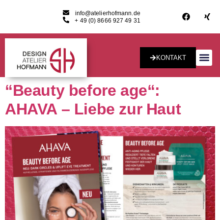
info@atelierhofmann.de
+ 49 (0) 8666 927 49 31
KONTAKT
Konzept & Desig
“Beauty before age“:
AHAVA – Liebe zur Haut