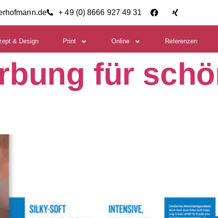
ierhofmann.de
+ 49 (0) 8666 927 49 31
zept & Design
Print
Online
Referenzen
bung für schö