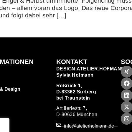
 Engel & Herbst umfirmierte. Folgerichtig muss
rden – allem voran das Logo. Das neue Corpo
und folgt dabei sehr […]
RMATIONEN
KONTAKT
SO
DESIGN.ATELIER.HOFMANN
Sylvia Hofmann
Roßruck 1,
 & Design
D-83362 Surberg
bei Traunstein
Artilleriestr. 7,
D-80636 München
zen
info@atelierhofmann.de
T