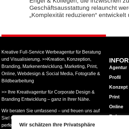
Engel & Kollegen, die inzwischen zu
Geschäftsausstattung relauncht we
„Komplexität reduzieren“ entwickelt 
Kreative Full-Service Werbeagentur für Beratung
und Visualisierung. >>Kreation, Konzeption,
INFO
Branding, Markenentwicklung, Marketing, Print,
Agentur
Online, Web­design & Social Media, Fotografie &
Profil
Bildbear­bei­tung
Konzept
>> Ihre Kreativagentur für Corporate Design &
Print
Branding Entwicklung – ganz in Ihrer Nähe.
Online
Wir beraten Sie umfassend – und freuen uns auf
Referen
Sie! Gemeinsam finden wird die Werbung, die
Wir schätzen Ihre Privatsphäre
perfekt zu Ihnen passt.
KONTAK