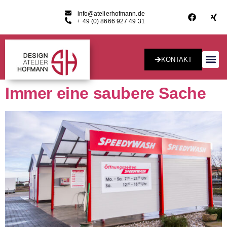
info@atelierhofmann.de
+ 49 (0) 8666 927 49 31
KONTAKT
Konzept & Desig
Immer eine saubere Sache