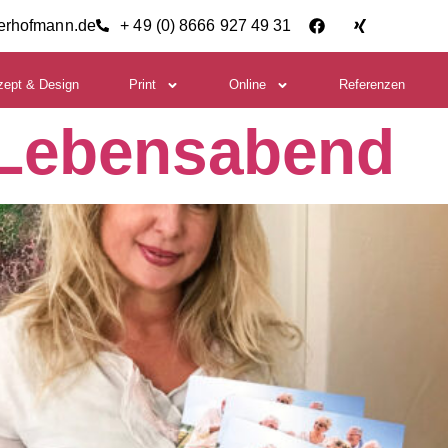
ierhofmann.de
+ 49 (0) 8666 927 49 31
zept & Design
Print
Online
Referenzen
 Lebensabend