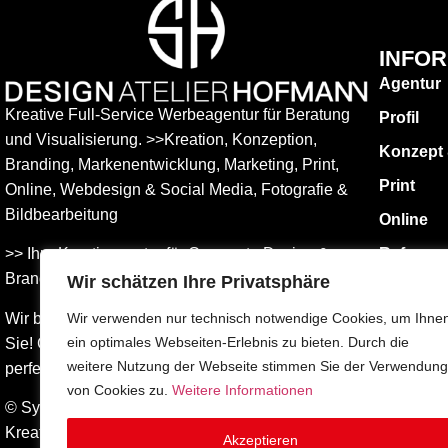
INFO
Agentur
Kreative Full-Service Werbeagentur für Beratung
Profil
und Visualisierung. >>Kreation, Konzeption,
Konzept
Branding, Markenentwicklung, Marketing, Print,
Print
Online, Web­design & Social Media, Fotografie &
Bildbear­bei­tung
Online
>> Ihre Kreativagentur für Corporate Design &
Referen
Branding Entwicklung – ganz in Ihrer Nähe.
Wir schätzen Ihre Privatsphäre
KONTAK
Impress
Wir beraten Sie umfassend – und freuen uns auf
Wir verwenden nur technisch notwendige Cookies, um Ihne
ein optimales Webseiten-Erlebnis zu bieten. Durch die
Sie! Gemeinsam finden wird die Werbung, die
Datensch
weitere Nutzung der Webseite stimmen Sie der Verwendung
perfekt zu Ihnen passt.
AGBs
von Cookies zu.
Weitere Informationen
© Sylvia Hofmann DESIGN.ATELIER.HOFMANN
Kreative Werbeagentur Surberg bei Traunstein –
Akzeptieren