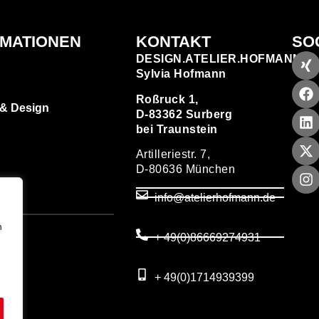
RMATIONEN
KONTAKT
SO
DESIGN.ATELIER.HOFMANN
Sylvia Hofmann
Roßruck 1,
 & Design
D-83362 Surberg
bei Traunstein
Artilleriestr. 7,
D-80636 München
zen
info@atelierhofmann.de
T
um
n
+ 49(0)86669274931
utz
+ 49(0)1714939399