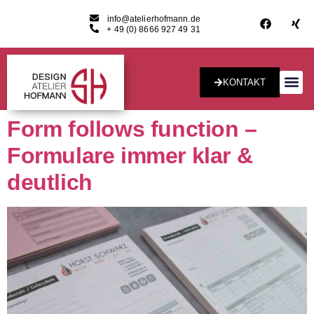
info@atelierhofmann.de
+ 49 (0) 8666 927 49 31
KONTAKT
Konzept & Desig
Form follows function –
Formulare immer klar &
deutlich