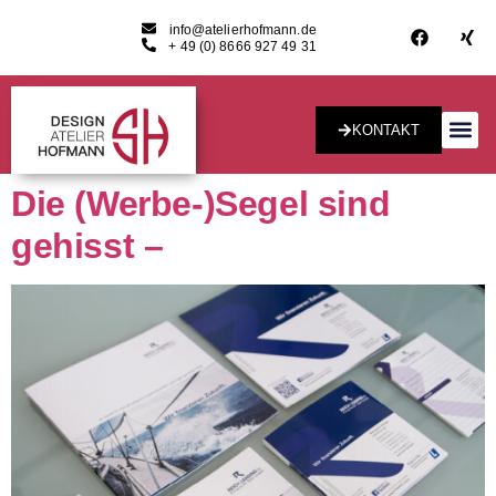
info@atelierhofmann.de
+ 49 (0) 8666 927 49 31
KONTAKT
Konzept & Desig
Die (Werbe-)Segel sind
gehisst –