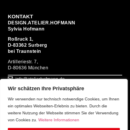
KONTAKT
DESIGN.ATELIER.HOFMANN
Sylvia Hofmann
Roßruck 1,
D-83362 Surberg
bei Traunstein
Artilleriestr. 7,
D-80636 München
info@atelierhofmann.de
Wir schätzen Ihre Privatsphäre
+ 49(0)86669274931
Wir verwenden nur technisch notwendige Cookies, um Ihnen
ein optimales Webseiten-Erlebnis zu bieten. Durch die
+ 49(0)1714939399
weitere Nutzung der Webseite stimmen Sie der Verwendung
von Cookies zu.
Weitere Informationen