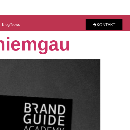
Blog/News
KONTAKT
hiemgau