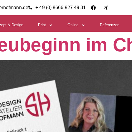
ierhofmann.de
+ 49 (0) 8666 927 49 31
zept & Design
Print
Online
Referenzen
eubeginn im C