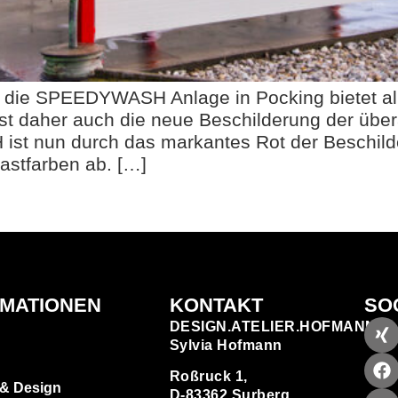
: die SPEEDYWASH Anlage in Pocking bietet all
 ist daher auch die neue Beschilderung der übe
st nun durch das markantes Rot der Beschilde
stfarben ab. […]
RMATIONEN
KONTAKT
SO
DESIGN.ATELIER.HOFMANN
Sylvia Hofmann
Roßruck 1,
 & Design
D-83362 Surberg