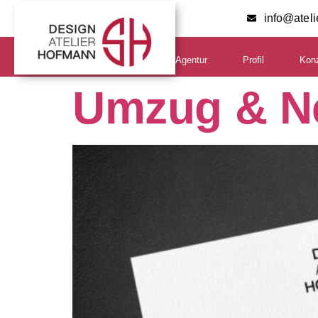
info@atel
Agentur
Profil
Kon
Umzug & N