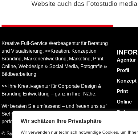
Website auch das Fotostudio medial
Kreative Full-Service Werbeagentur für Beratung
und Visualisierung. >>Kreation, Konzeption,
INFO
Branding, Markenentwicklung, Marketing, Print,
Agentur
Online, Web­design & Social Media, Fotografie &
Profil
Bildbear­bei­tung
Konzept
>> Ihre Kreativagentur für Corporate Design &
Print
Branding Entwicklung – ganz in Ihrer Nähe.
Online
Wir beraten Sie umfassend – und freuen uns auf
Referen
Sie! Gemeinsam finden wird die Werbung, die
Wir schätzen Ihre Privatsphäre
perfekt zu Ihnen passt.
KONTAK
Impress
Wir verwenden nur technisch notwendige Cookies, um Ihne
© Sylvia Hofmann DESIGN.ATELIER.HOFMANN