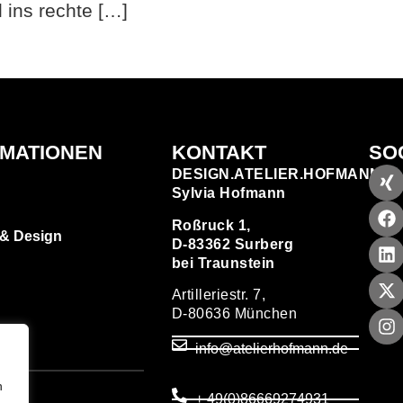
 ins rechte […]
RMATIONEN
KONTAKT
SO
DESIGN.ATELIER.HOFMANN
Sylvia Hofmann
Roßruck 1,
 & Design
D-83362 Surberg
bei Traunstein
Artilleriestr. 7,
D-80636 München
zen
info@atelierhofmann.de
T
um
n
+ 49(0)86669274931