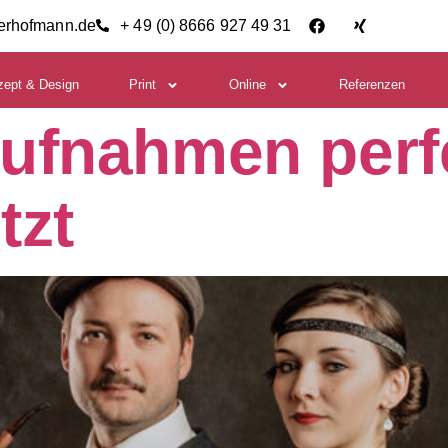
ierhofmann.de
+ 49 (0) 8666 927 49 31
zept & Design
Print
Online
Referenzen
ufnahmen perfe
tzt