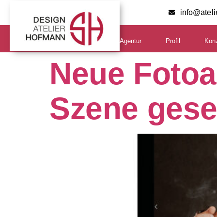
info@atel
Agentur
Profil
Kon
Neue Fotoa
Szene gese