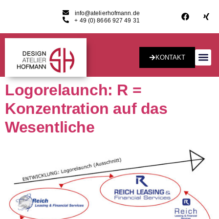
info@atelierhofmann.de
+ 49 (0) 8666 927 49 31
KONTAKT
Konzept & Desig
Logorelaunch: R =
Konzentration auf das
Wesentliche