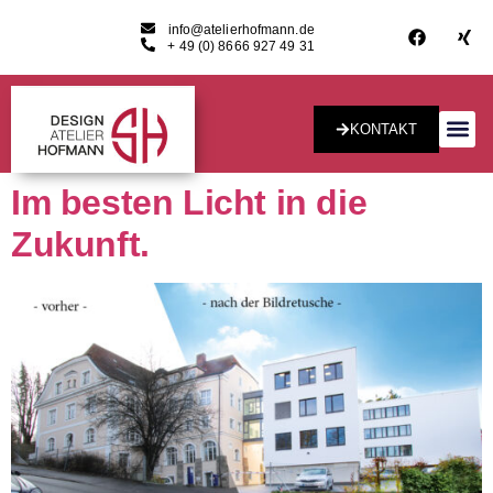
info@atelierhofmann.de
+ 49 (0) 8666 927 49 31
KONTAKT
Konzept & Desig
Im besten Licht in die
Zukunft.