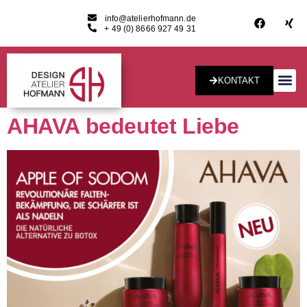
info@atelierhofmann.de
+ 49 (0) 8666 927 49 31
KONTAKT
Konzept & Desig
AHAVA bedeutet Liebe