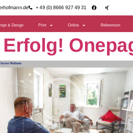
ierhofmann.de
+ 49 (0) 8666 927 49 31
zept & Design
Print
Online
Referenzen
 Erfolg! Onepag