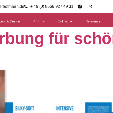
ierhofmann.de
+ 49 (0) 8666 927 49 31
zept & Design
Print
Online
Referenzen
bung für schö