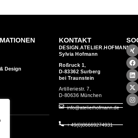
RMATIONEN
KONTAKT
SO
DESIGN.ATELIER.HOFMANN
Sylvia Hofmann
Roßruck 1,
 & Design
D-83362 Surberg
bei Traunstein
Artilleriestr. 7,
D-80636 München
zen
info@atelierhofmann.de
T
um
n
+ 49(0)86669274931
utz