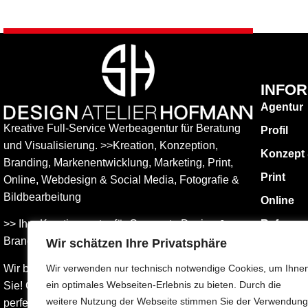
INFO
Agentur
Kreative Full-Service Werbeagentur für Beratung
Profil
und Visualisierung. >>Kreation, Konzeption,
Konzept
Branding, Markenentwicklung, Marketing, Print,
Print
Online, Web­design & Social Media, Fotografie &
Bildbear­bei­tung
Online
>> Ihre Kreativagentur für Corporate Design &
Referen
Branding Entwicklung – ganz in Ihrer Nähe.
Wir schätzen Ihre Privatsphäre
KONTAK
Impress
Wir beraten Sie umfassend – und freuen uns auf
Wir verwenden nur technisch notwendige Cookies, um Ihne
ein optimales Webseiten-Erlebnis zu bieten. Durch die
Sie! Gemeinsam finden wird die Werbung, die
Datensch
weitere Nutzung der Webseite stimmen Sie der Verwendung
perfekt zu Ihnen passt.