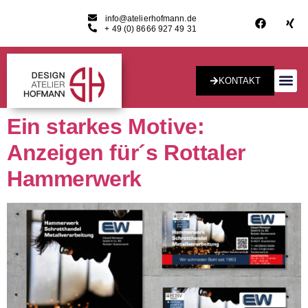
info@atelierhofmann.de
+ 49 (0) 8666 927 49 31
KONTAKT
Konzept & Desig
Ein starkes Motive:
Anzeigen für´s Rottaler
Hammerwerk