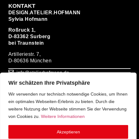
KONTAKT
DESIGN.ATELIER.HOFMANN
Sylvia Hofmann
Roßruck 1,
D-83362 Surberg
bei Traunstein
Artilleriestr. 7,
D-80636 München
info@atelierhofmann.de
Wir schätzen Ihre Privatsphäre
+ 49(0)86669274931
Wir verwenden nur technisch notwendige Cookies, um Ihnen
ein optimales Webseiten-Erlebnis zu bieten. Durch die
+ 49(0)1714939399
weitere Nutzung der Webseite stimmen Sie der Verwendung
von Cookies zu.
Weitere Informationen
Akzeptieren